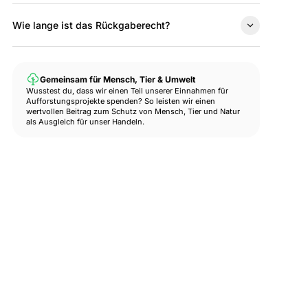
Wie lange ist das Rückgaberecht?
Gemeinsam für Mensch, Tier & Umwelt
Wusstest du, dass wir einen Teil unserer Einnahmen für
Aufforstungsprojekte spenden? So leisten wir einen
wertvollen Beitrag zum Schutz von Mensch, Tier und Natur
als Ausgleich für unser Handeln.