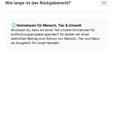
Wie lange ist das Rückgaberecht?
Gemeinsam für Mensch, Tier & Umwelt
Wusstest du, dass wir einen Teil unserer Einnahmen für
Aufforstungsprojekte spenden? So leisten wir einen
wertvollen Beitrag zum Schutz von Mensch, Tier und Natur
als Ausgleich für unser Handeln.